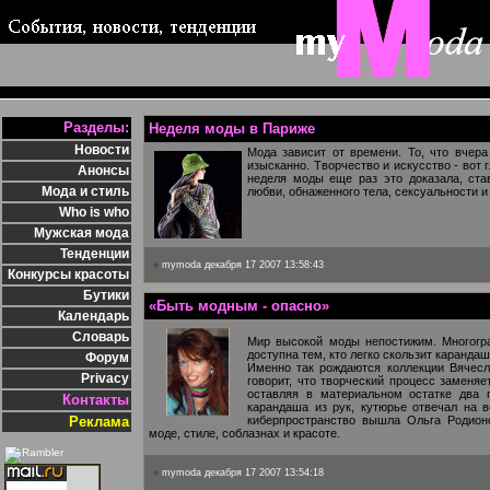
Разделы:
Неделя моды в Париже
Новости
Мода зависит от времени. То, что вчера
изысканно. Творчество и искусство - вот
Анонсы
неделя моды еще раз это доказала, ста
Мода и стиль
любви, обнаженного тела, сексуальности 
Who is who
Мужская мода
Тенденции
mymoda
декабря 17 2007 13:58:43
Конкурсы красоты
Бутики
«Быть модным - опасно»
Календарь
Словарь
Мир высокой моды непостижим. Многогра
доступна тем, кто легко скользит каранда
Форум
Именно так рождаются коллекции Вячес
Privacy
говорит, что творческий процесс заменя
оставляя в материальном остатке два 
Контакты
карандаша из рук, кутюрье отвечал на 
Реклама
киберпространство вышла Ольга Родионо
моде, стиле, соблазнах и красоте.
mymoda
декабря 17 2007 13:54:18