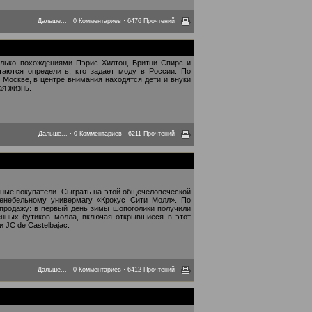
Дальше...
·
0 Комментариев
· 6476 Прочтений ·
олько похождениями Пэрис Хилтон, Бритни Спирс и
аются определить, кто задает моду в России. По
 Москве, в центре внимания находятся дети и внуки
ая жизнь.
Дальше...
·
0 Комментариев
· 6211 Прочтений ·
ьные покупатели. Сыграть на этой общечеловеческой
енебельному универмагу «Крокус Сити Молл». По
продажу: в первый день зимы шопоголики получили
енных бутиков молла, включая открывшиеся в этот
и JC de Castelbajac.
Дальше...
·
0 Комментариев
· 6412 Прочтений ·