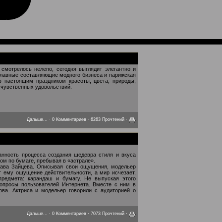
 смотрелось нелепо, сегодня выглядит элегантно и
 главные составляющие модного бизнеса и парижская
в настоящим праздником красоты, цвета, природы,
и чувственных удовольствий.
Дальше...
·
0 Комментариев
· 6263 Прочтений ·
нность процесса создания шедевра стиля и вкуса
шом по бумаге, пребывая в «астрале».
лава Зайцева. Описывая свои ощущения, модельер
ет ему ощущение действительности, а мир исчезает,
предмета: карандаш и бумагу. Не выпуская этого
вопросы пользователей Интернета. Вместе с ним в
ва. Актриса и модельер говорили с аудиторией о
Дальше...
·
0 Комментариев
· 7073 Прочтений ·