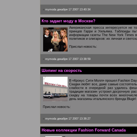
mymoda
декабря 17 2007 13:40:34
Кто задает моду в Москве?
Американская пресса интересуется не т
принцев Гарри и Уильяма. Таблоиды пыт
информации газеты The New York Times в
политиков и олигархов: их личная и светск
Прислал новость:
mymoda
декабря 17 2007 13:38:59
Шопинг на скорость
В «Крокус Сити Молл» прошел Fashion Day
Скидки любят все, даже самые состоятел
слабости в очередной раз удалось феш
традиции магазин устроил досрочную рас
скидку на товары почти всех многочисл
день магазины итальянского бренда Blugirl 
Прислал новость:
mymoda
декабря 17 2007 13:36:27
Новые коллекции Fashion Forward Canada