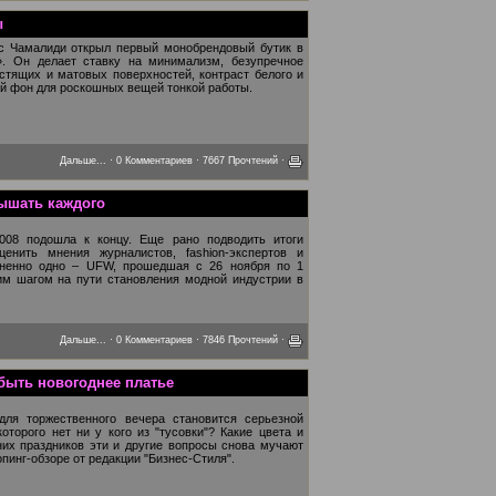
ы
с Чамалиди открыл первый монобрендовый бутик в
. Он делает ставку на минимализм, безупречное
стящих и матовых поверхностей, контраст белого и
ый фон для роскошных вещей тонкой работы.
Дальше...
·
0 Комментариев
· 7667 Прочтений ·
лышать каждого
2008 подошла к концу. Еще рано подводить итоги
енить мнения журналистов, fashion-экспертов и
мненно одно – UFW, прошедшая с 26 ноября по 1
им шагом на пути становления модной индустрии в
Дальше...
·
0 Комментариев
· 7846 Прочтений ·
быть новогоднее платье
для торжественного вечера становится серьезной
оторого нет ни у кого из "тусовки"? Какие цвета и
их праздников эти и другие вопросы снова мучают
опинг-обзоре от редакции "Бизнес-Стиля".